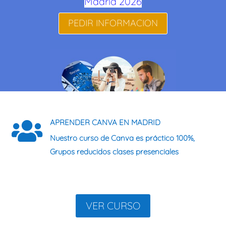
Madrid 2026
PEDIR INFORMACION
APRENDER CANVA EN MADRID

Nuestro curso de Canva es
práctico 100%
,
Grupos reducidos
clases presenciales
VER CURSO