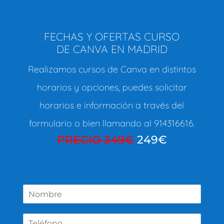
FECHAS Y OFERTAS CURSO
DE CANVA EN MADRID
Realizamos cursos de Canva en distintos
horarios y opciones, puedes solicitar
horarios e información a través del
formulario o bien llamando al 914316616.
PRECIO 349€
249€
N
o
m
b
r
e
T
*
e