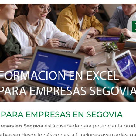
 PARA EMPRESAS EN SEGOVIA
resas en Segovia
está diseñada para potenciar la produ
abarcan desde lo básico hasta funciones avanzadas, g