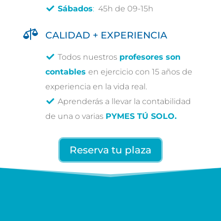
Sábados
:
45h de 09-15h

CALIDAD + EXPERIENCIA
Todos nuestros
profesores son
contables
en ejercicio con 15 años de
experiencia en la vida real.
Aprenderás a llevar la contabilidad
de una o varias
PYMES TÚ SOLO.
Reserva tu plaza