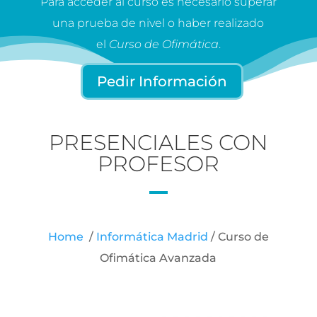
Para acceder al curso es necesario superar
una prueba de nivel o haber realizado
el
Curso de Ofimática
.
Pedir Información
PRESENCIALES CON
PROFESOR
Home
/
Informática Madrid
/ Curso de
Ofimática Avanzada