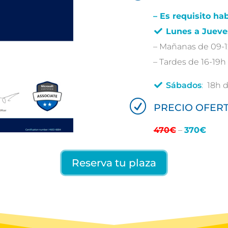
– Es requisito ha
Lunes a Jueve
– Mañanas de 09-1
– Tardes de 16-19h
Sábados
:
18h d
R
PRECIO OFER
470€
–
370€
Reserva tu plaza