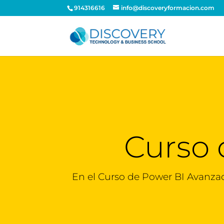
914316616
info@discoveryformacion.com
Curso 
En el Curso de Power BI Avanza