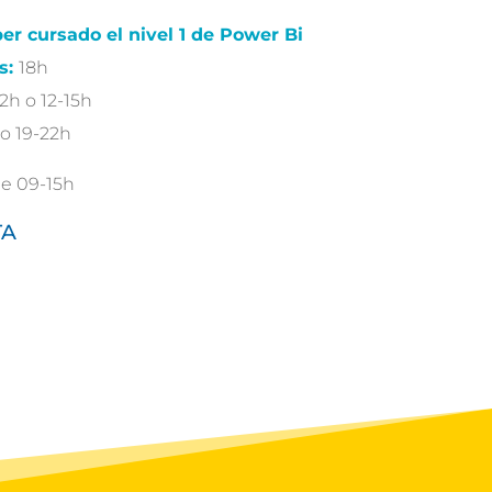
ber cursado el nivel 1 de Power Bi
s:
18h
2h o 12-15h
 o 19-22h
e 09-15h
TA