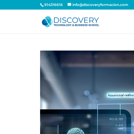
914316616
info@discoveryformacion.com