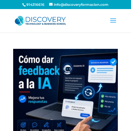
914316616
info@discoveryformacion.com